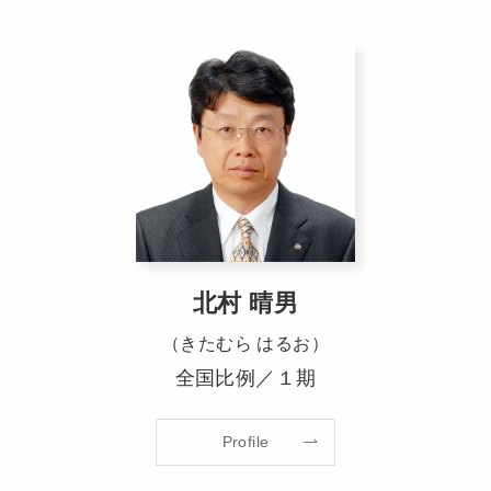
北村 晴男
（きたむら はるお）
全国比例／１期
Profile