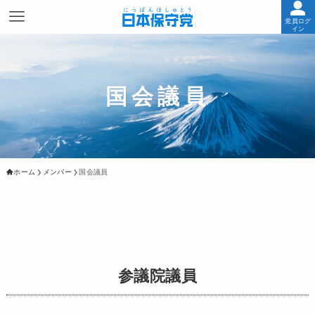
党員ログ
イン
国会議員
ホーム
メンバー
国会議員
参議院議員