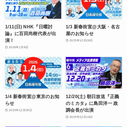
1/11(日) NHK『日曜討
1/3 新春街宣@大阪・名古
論』に百田尚樹代表が出
屋のお知らせ
演！
2025年12月28日
2026年1月9日
1/4 新春街宣@東京のお知
12/20(土) 朝日放送『正義
らせ
のミカタ』に島田洋一 政
調会長が出演
2025年12月28日
2025年12月19日