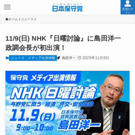
党員ログ
イン
ホーム
ニュース
11/9(日) NHK『日曜討論』に島田洋一
政調会長が初出演！
2025年11月8日
ニュース
メディア出演情報
島田洋一