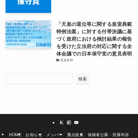
「天皇の退位等に関する皇室典範
特例法案」に対する付帯決議に基
づく政府における検討結果の報告
を受けた立法府の対応に関する全
体会議での日本保守党の意見表明
意見表明
検索
HOME
お知らせ
メンバー
重点政策
候補者公募・所属申請